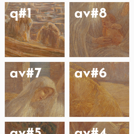
q#1
av#8
av#7
av#6
av#5
av#4