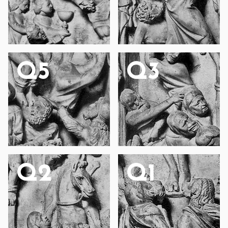
Q5
Q3
Q2
Q1