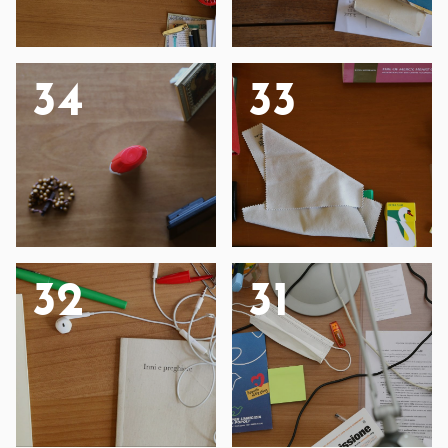
34
33
32
31