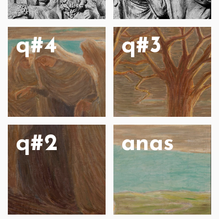
q#4
q#3
q#2
anas